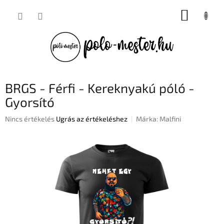
Ugrás
KOSÁR
a
fő
tartalomhoz
BRGS - Férfi - Kereknyakú póló -
Gyorsító
A
Nincs értékelés
Ugrás az értékeléshez
Márka:
Malfini
termék
átlagos
értékelése
5-
ből
0,0
csillag.