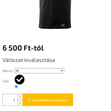
6 500 Ft
-tól
Egységár:
Változat kiválasztása
Méret
Szín
Hozzáadás a kosárhoz