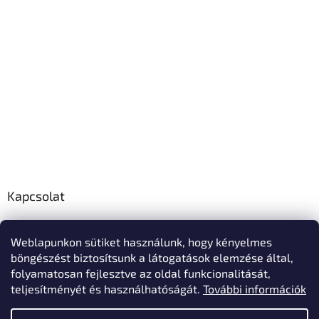
Kapcsolat
info
@
polo-mester.hu
Weblapunkon sütiket használunk, hogy kényelmes
+36303346729
böngészést biztosítsunk a látogatások elemzése által,
Póló-Mester Facebook oldala
folyamatosan fejlesztve az oldal funkcionalitását,
teljesítményét és használhatóságát.
További információk