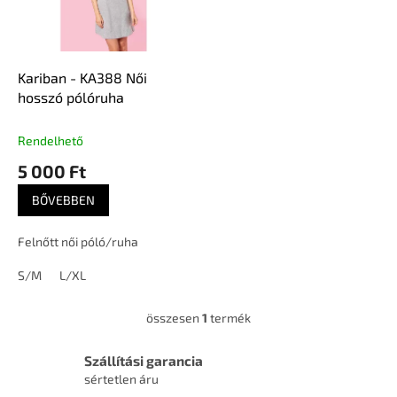
d
k
e
e
z
k
é
l
Kariban - KA388 Női
s
i
hosszó pólóruha
e
s
t
Rendelhető
á
5 000 Ft
j
a
BŐVEBBEN
Felnőtt női póló/ruha
S/M
L/XL
összesen
1
termék
L
i
s
Szállítási garancia
t
sértetlen áru
a