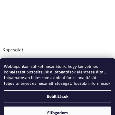
Kapcsolat
info
@
polo-mester.hu
Weblapunkon sütiket használunk, hogy kényelmes
+36303346729
böngészést biztosítsunk a látogatások elemzése által,
Póló-Mester Facebook oldala
folyamatosan fejlesztve az oldal funkcionalitását,
teljesítményét és használhatóságát.
További információk
Beállítások
Shoptet készítette
Elfogadom
Copyright 2026
Póló-Mester
. Minden jog fenntartva.