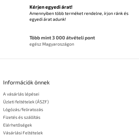
i
Kérjen egyedi árat!
r
Amennyiben több terméket rendelne, írjon ránk és
á
egyedi árat adunk!
n
y
í
Több mint 3 000 átvételi pont
t
egész Magyaroszágon
á
s
e
L
l
á
e
m
b
e
l
Információk önnek
i
é
A vásárlás lépései
c
Üzleti feltételek (ÁSZF)
Lógózás/feliratozás
Fizetés és szállítás
Elérhetőségek
Vásárlási Feltételek