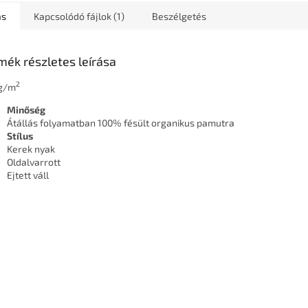
ás
Kapcsolódó fájlok (1)
Beszélgetés
mék részletes leírása
2
 g/m
Minőség
Átállás folyamatban 100% fésült organikus pamutra
Stílus
Kerek nyak
Oldalvarrott
Ejtett váll