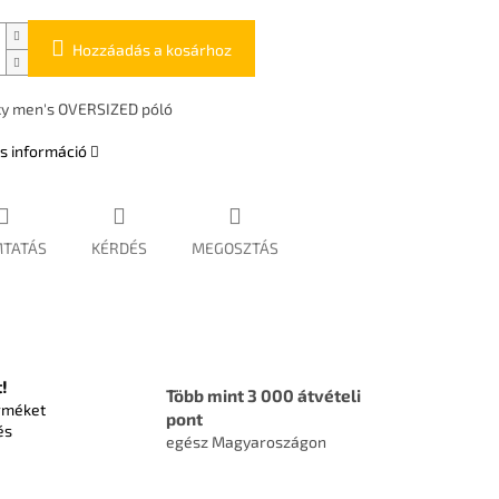
Hozzáadás a kosárhoz
xy men's OVERSIZED póló
s információ
TATÁS
KÉRDÉS
MEGOSZTÁS
!
Több mint 3 000 átvételi
rméket
pont
és
egész Magyaroszágon