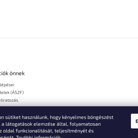
ciók önnek
 lépései
ételek (ÁSZF)
liratozás
szállítás
égek
n sütiket használunk, hogy kényelmes böngészést
Feltételek
k a látogatások elemzése által, folyamatosan
z oldal funkcionalitását, teljesítményét és
i nyilatkozat
óságát.
További információk