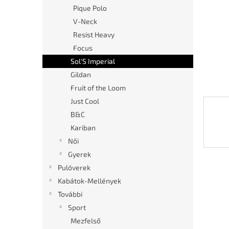
l
Pique Polo
V-Neck
Resist Heavy
Focus
Sol'S Imperial
Gildan
Fruit of the Loom
Just Cool
B&C
Kariban
Női
Gyerek
Pulóverek
Kabátok-Mellények
További
Sport
Mezfelső