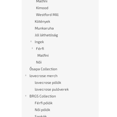
Malfini
Kimood
Westford Mill
Kötények
Munkaruha
Jól láthatóság
Ingek
Férfi
Malfini
Női
Ősapa Collection
lovecrose merch
lovecrose pólók
lovecrose pulóverek
BRGS Collection
Férfi pólók
Női pólók
Sapkák