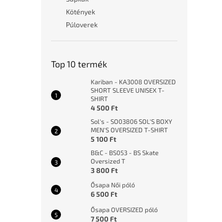
Kötények
Púloverek
Top 10 termék
Kariban - KA3008 OVERSIZED
SHORT SLEEVE UNISEX T-
SHIRT
4 500 Ft
Sol's - SO03806 SOL'S BOXY
MEN'S OVERSIZED T-SHIRT
5 100 Ft
B&C - BS053 - BS Skate
Oversized T
3 800 Ft
Ősapa Női póló
6 500 Ft
Ősapa OVERSIZED póló
7 500 Ft