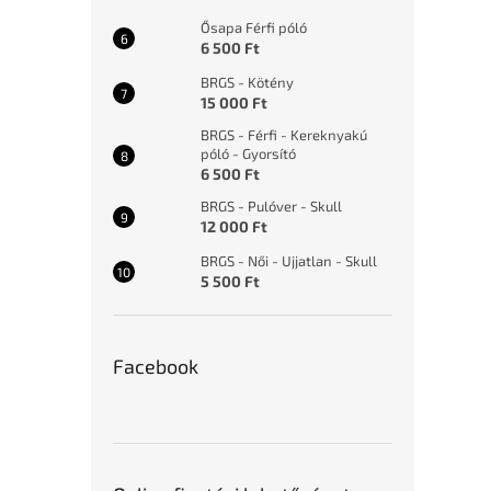
Ősapa Férfi póló
6 500 Ft
BRGS - Kötény
15 000 Ft
BRGS - Férfi - Kereknyakú
póló - Gyorsító
6 500 Ft
BRGS - Pulóver - Skull
12 000 Ft
BRGS - Női - Ujjatlan - Skull
5 500 Ft
Facebook