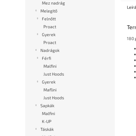
Mez nadrág
Leír
Melegitő
Felnőtt
Ter
Proact
Gyerek
180
Proact
Nadrágok
Férfi
Malfini
Just Hoods
Gyerek
Maflini
Just Hoods
Sapkák
Malfini
K-UP
Táskák