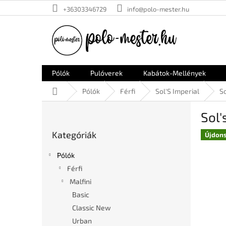
Ugrás
+36303346729
info@polo-mester.hu
a
fő
tartalomhoz
Pólók
Pulóverek
Kabátok-Mellények
Kezdőlap
Pólók
Férfi
Sol'S Imperial
S
O
Sol
l
Kategóriák
d
Kategóriák
átugrása
Újdon
a
l
Pólók
s
Férfi
ó
Malfini
p
a
Basic
n
Classic New
e
Urban