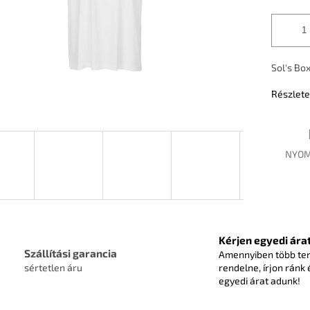
Sol's Bo
Részlete
NYOM
Kérjen egyedi árat
Szállítási garancia
Amennyiben több te
sértetlen áru
rendelne, írjon ránk 
egyedi árat adunk!