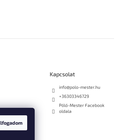
Kapcsolat
info
@
polo-mester.hu
+36303346729
Póló-Mester Facebook
oldala
Elfogadom