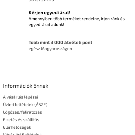
a
i
Kérjen egyedi árat!
r
Amennyiben több terméket rendelne, írjon ránk és
á
egyedi árat adunk!
n
y
í
Több mint 3 000 átvételi pont
t
egész Magyaroszágon
á
s
e
L
l
á
e
m
b
e
l
Információk önnek
i
é
A vásárlás lépései
c
Üzleti feltételek (ÁSZF)
Lógózás/feliratozás
Fizetés és szállítás
Elérhetőségek
Vásárlási Feltételek