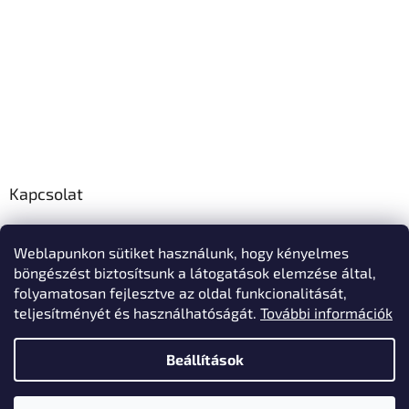
Kapcsolat
info
@
polo-mester.hu
Weblapunkon sütiket használunk, hogy kényelmes
+36303346729
böngészést biztosítsunk a látogatások elemzése által,
Póló-Mester Facebook oldala
folyamatosan fejlesztve az oldal funkcionalitását,
teljesítményét és használhatóságát.
További információk
Beállítások
Shoptet készítette