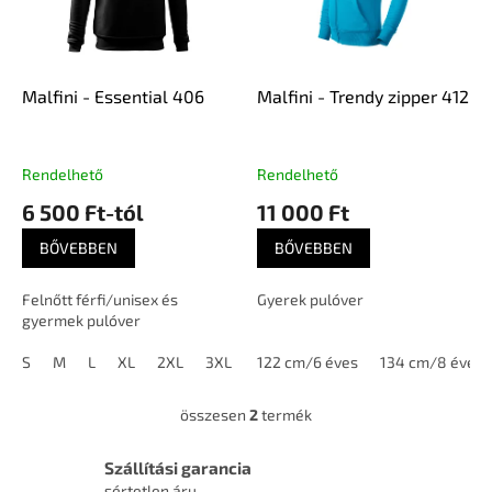
d
k
e
e
z
k
é
l
Malfini - Essential 406
Malfini - Trendy zipper 412
s
i
e
s
t
Rendelhető
Rendelhető
á
6 500 Ft-tól
11 000 Ft
j
a
BŐVEBBEN
BŐVEBBEN
Felnőtt férfi/unisex és
Gyerek pulóver
gyermek pulóver
S
M
L
XL
2XL
3XL
146/10 éves
122 cm/6 éves
158/12 éves
134 cm/8 éves
összesen
2
termék
L
i
s
Szállítási garancia
t
sértetlen áru