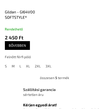
Gildan - GI64V00
SOFTSTYLE®
Rendelhető
2 450 Ft
BŐVEBBEN
Felnőtt férfi póló
S
M
L
XL
2XL
3XL
összesen
5
termék
L
i
s
Szállítási garancia
t
sértetlen áru
a
i
Kérjen egyedi árat!
r