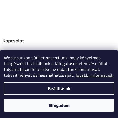
Kapcsolat
info
@
polo-mester.hu
Weblapunkon sütiket használunk, hogy kényelmes
+36303346729
böngészést biztosítsunk a látogatások elemzése által,
Póló-Mester Facebook oldala
folyamatosan fejlesztve az oldal funkcionalitását,
teljesítményét és használhatóságát.
További információk
Beállítások
Shoptet készítette
Elfogadom
Copyright 2026
Póló-Mester
. Minden jog fenntartva.