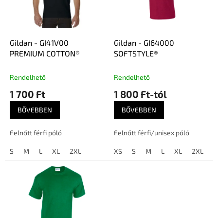
d
k
e
e
z
k
é
l
Gildan - GI41V00
Gildan - GI64000
s
i
PREMIUM COTTON®
SOFTSTYLE®
e
s
t
Rendelhető
Rendelhető
á
1 700 Ft
1 800 Ft-tól
j
a
BŐVEBBEN
BŐVEBBEN
Felnőtt férfi póló
Felnőtt férfi/unisex póló
S
M
L
XL
2XL
XS
S
M
L
XL
2XL
3