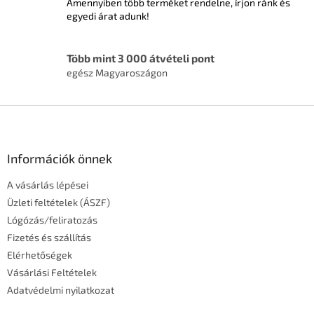
Amennyiben több terméket rendelne, írjon ránk és
á
egyedi árat adunk!
n
y
í
Több mint 3 000 átvételi pont
t
egész Magyaroszágon
á
s
e
L
l
á
e
m
b
e
l
Információk önnek
i
é
A vásárlás lépései
c
Üzleti feltételek (ÁSZF)
Lógózás/feliratozás
Fizetés és szállítás
Elérhetőségek
Vásárlási Feltételek
Adatvédelmi nyilatkozat