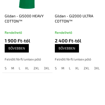
Gildan - GI5000 HEAVY
Gildan - GI2000 ULTRA
COTTON™
COTTON™
Rendelhető
Rendelhető
1 900 Ft-tól
2 400 Ft-tól
BŐVEBBEN
BŐVEBBEN
Felnőtt férfi/unisex póló
Felnőtt férfi/unisex póló
S
M
L
XL
2XL
3XL
4XL
S
M
5XL
L
XL
2XL
3XL