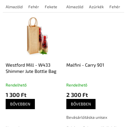
Almazöld
Fehér
Fekete
Fukszia
Almazöld
Királykék
Azúrkék
Lila
Fehér
Lime
Westford Mill - W433
Malfini - Carry 901
Shimmer Jute Bottle Bag
Rendelhető
Rendelhető
1 300 Ft
2 300 Ft
BŐVEBBEN
BŐVEBBEN
Bevásárlótáska unisex