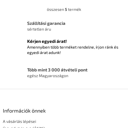
összesen
5
termék
L
i
s
Szállítási garancia
t
sértetlen áru
a
i
Kérjen egyedi árat!
r
Amennyiben több terméket rendelne, írjon ránk és
á
egyedi árat adunk!
n
y
í
Több mint 3 000 átvételi pont
t
egész Magyaroszágon
á
s
e
L
l
á
e
m
b
e
l
Információk önnek
i
é
A vásárlás lépései
c