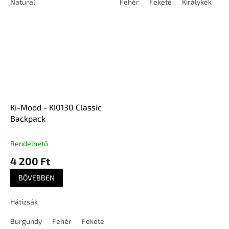
Natural
Fehér
Fekete
Királykék
N
Ki-Mood - KI0130 Classic
Backpack
Rendelhető
4 200 Ft
BŐVEBBEN
Hátizsák
Burgundy
Fehér
Fekete
Fukszia
Királykék
Lila
Lime