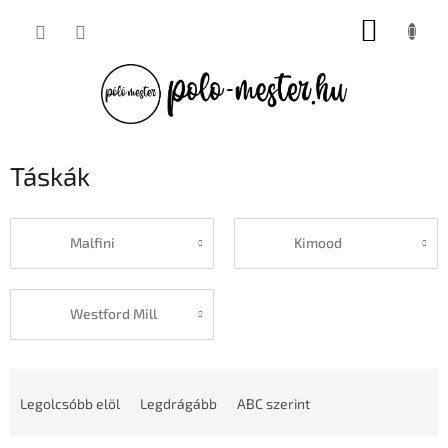
Ugrás
KOSÁR
a
fő
tartalomhoz
Táskák
Malfini
Kimood
Westford Mill
T
e
Legolcsóbb elöl
Legdrágább
ABC szerint
r
m