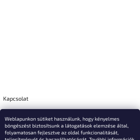
Kapcsolat
info
@
polo-mester.hu
Weblapunkon sütiket használunk, hogy kényelmes
+36303346729
böngészést biztosítsunk a látogatások elemzése által,
Póló-Mester Facebook oldala
folyamatosan fejlesztve az oldal funkcionalitását,
teljesítményét és használhatóságát.
További információk