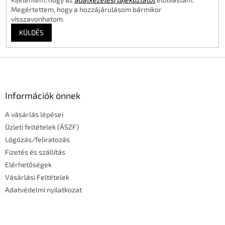
Megértettem, hogy a hozzájárulásom bármikor
visszavonhatom.
KÜLDÉS
L
á
b
l
Információk önnek
é
A vásárlás lépései
c
Üzleti feltételek (ÁSZF)
Lógózás/feliratozás
Fizetés és szállítás
Elérhetőségek
Vásárlási Feltételek
Adatvédelmi nyilatkozat