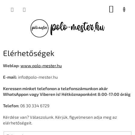
Ugrás
KOSÁR
a
fő
tartalomhoz
Elérhetőségek
Weblap:
www.polo-mester.hu
E-mail:
info@polo-mester.hu
Keressen minket telefonon a telefonszámunkon akár
WhatsAppon vagy Viberen is! Hétköznaponként 8:00-17:00 óráig
Telefon:
06 30 334 6729
Kérdése van? Válaszolunk. Kérjük, figyelmesen adja meg az
elérhetőségeit.