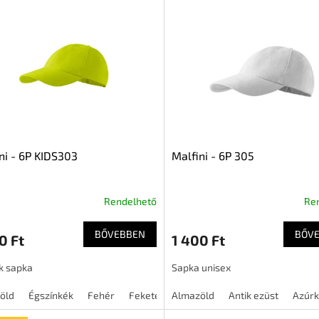
ni - 6P KIDS303
Malfini - 6P 305
Rendelhető
Re
BŐVEBBEN
BŐV
0 Ft
1 400 Ft
k sapka
Sapka unisex
öld
Égszínkék
Fehér
Fekete
Almazöld
Királykék
Antik ezüst
Lila
Lime
Azúr
Nara