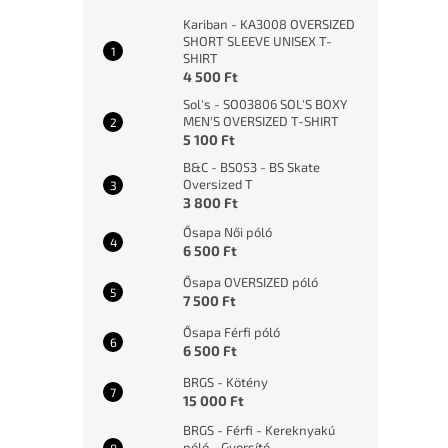
Kariban - KA3008 OVERSIZED
SHORT SLEEVE UNISEX T-
SHIRT
4 500 Ft
Sol's - SO03806 SOL'S BOXY
MEN'S OVERSIZED T-SHIRT
5 100 Ft
B&C - BS053 - BS Skate
Oversized T
3 800 Ft
Ősapa Női póló
6 500 Ft
Ősapa OVERSIZED póló
7 500 Ft
Ősapa Férfi póló
6 500 Ft
BRGS - Kötény
15 000 Ft
BRGS - Férfi - Kereknyakú
póló - Gyorsító