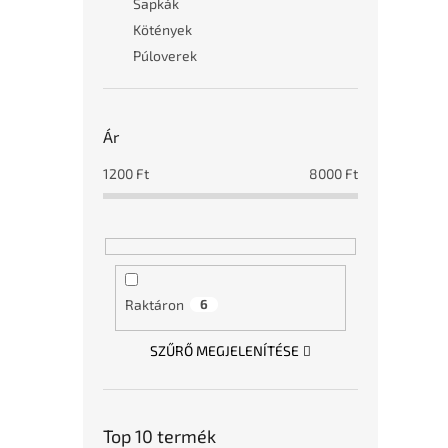
Sapkák
Kötények
Púloverek
Ár
1200
Ft
8000
Ft
Raktáron
6
SZŰRŐ MEGJELENÍTÉSE
Top 10 termék