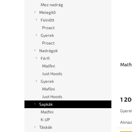
T
é
l
Mez nadrág
e
k
Melegitő
r
e
m
k
Felnőtt
é
r
Proact
k
e
Gyerek
e
n
Proact
k
d
Nadrágok
l
e
i
Férfi
z
Malfi
s
é
Malfini
t
s
Just Hoods
á
e
Gyerek
j
Maflini
a
Just Hoods
1 20
Sapkák
Gyere
Malfini
K-UP
Almaz
Táskák