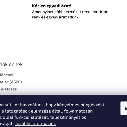
Kérjen egyedi árat!
Amennyiben több terméket rendelne, írjon
ránk és egyedi árat adunk!
ciók önnek
 lépései
ételek (ÁSZF)
liratozás
szállítás
égek
n sütiket használunk, hogy kényelmes böngészést
Feltételek
k a látogatások elemzése által, folyamatosan
z oldal funkcionalitását, teljesítményét és
i nyilatkozat
óságát.
További információk