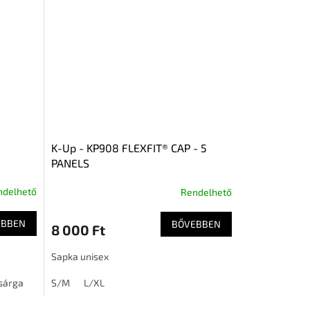
K-Up - KP908 FLEXFIT® CAP - 5
PANELS
ndelhető
Rendelhető
EBBEN
BŐVEBBEN
8 000 Ft
Sapka unisex
sárga
Fehér
S/M
Fekete
L/XL
Khaki
Királykék
Lila
Narancssárga