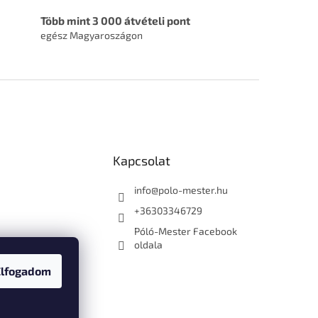
Több mint 3 000 átvételi pont
egész Magyaroszágon
Kapcsolat
info
@
polo-mester.hu
+36303346729
Póló-Mester Facebook
oldala
Elfogadom