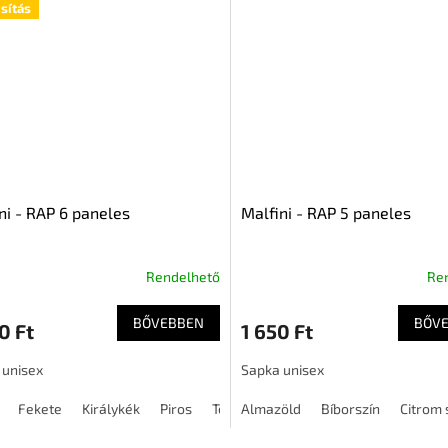
sítás
ni - RAP 6 paneles
Malfini - RAP 5 paneles
Rendelhető
Re
BŐVEBBEN
BŐV
0 Ft
1 650 Ft
 unisex
Sapka unisex
Fekete
Királykék
Piros
Tengerészkék
Almazöld
Bíborszín
Citrom 