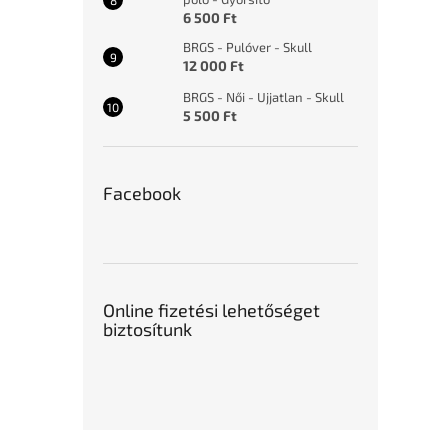
6 500 Ft
BRGS - Pulóver - Skull
12 000 Ft
BRGS - Női - Ujjatlan - Skull
5 500 Ft
Facebook
Online fizetési lehetőséget
biztosítunk