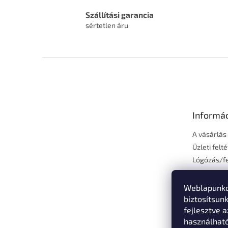
Szállítási garancia
sértetlen áru
L
á
b
l
é
Informá
c
A vásárlás
Üzleti felt
Lógózás/fe
Fizetés és 
Elérhetős
Weblapunko
Vásárlási 
biztosítsun
fejlesztve a
Adatvédelm
használhat