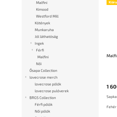
Kiáru
Malfini
Kimood
Westford Mill
Kötények
Munkaruha
Jól láthatóság
Ingek
Férfi
Malfi
Malfini
Női
Ősapa Collection
lovecrose merch
lovecrose pólók
1 60
lovecrose pulóverek
Sapka
BRGS Collection
Férfi pólók
Fehér
Női pólók