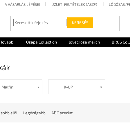
A VÁSÁRLÁS LÉPÉSEI
ÜZLETI FELTÉTELEK (ÁSZF)
LÓGÓZÁS/F
KERESÉS
További
Ősapa Collection
lovecrose merch
BRGS Coll
kák
Malfini
K-UP
sóbb elöl
Legdrágább
ABC szerint