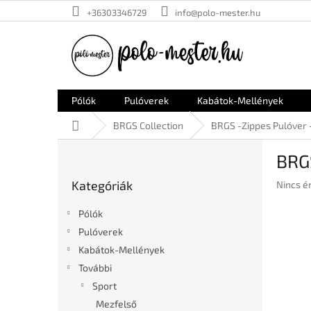
Ugrás
+36303346729
info@polo-mester.hu
a
fő
tartalomhoz
Pólók
Pulóverek
Kabátok-Mellények
Kezdőlap
BRGS Collection
BRGS -Zippes Pulóver
O
BRG
l
Kategóriák
d
Kategóriák
A
Nincs é
átugrása
a
termék
l
átlagos
Pólók
s
értékel
Pulóverek
ó
5-
Kabátok-Mellények
ből
p
0,0
a
További
csillag.
n
Sport
e
Mezfelső