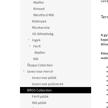
Leír
Malfini
Kimood
Westford Mill
Ter
Kötények
Munkaruha
Jól láthatóság
A gy
kapc
Ingek
állu
Férfi
Malfini
Kösz
web
Női
Ősapa Collection
lovecrose merch
lovecrose pólók
lovecrose pulóverek
BRGS Collection
Férfi pólók
Női pólók