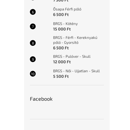
Ősapa Férfi póló
6 500 Ft
BRGS - Kötény
15 000 Ft
BRGS - Férfi - Kereknyakú
póló - Gyorsító
6 500 Ft
BRGS - Pulóver - Skull
12 000 Ft
BRGS - Női - Ujjatlan - Skull
5 500 Ft
Facebook