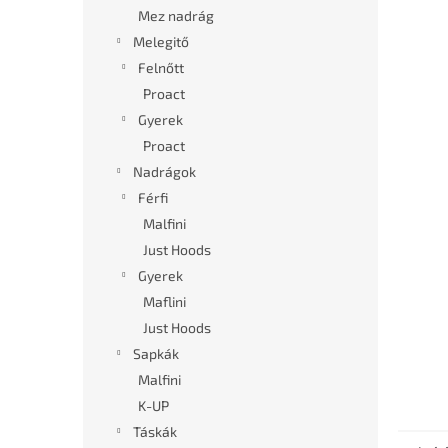
l
Mez nadrág
Melegitő
Felnőtt
Proact
Gyerek
Proact
Nadrágok
Férfi
Malfini
Just Hoods
Gyerek
Maflini
Just Hoods
Sapkák
Malfini
K-UP
Táskák