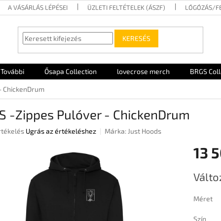
A VÁSÁRLÁS LÉPÉSEI
ÜZLETI FELTÉTELEK (ÁSZF)
LÓGÓZÁS/F
KERESÉS
További
Ősapa Collection
lovecrose merch
BRGS Coll
 - ChickenDrum
S -Zippes Pulóver - ChickenDrum
rtékelés
Ugrás az értékeléshez
Márka:
Just Hoods
13 5
ése
Egységár
Válto
Méret
Szín