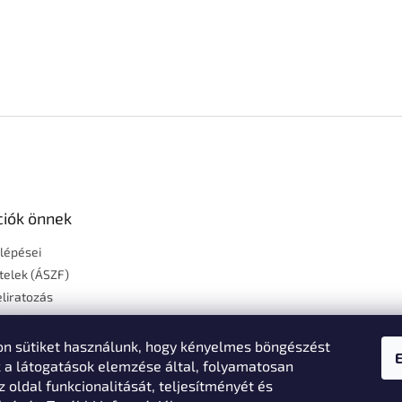
ciók önnek
 lépései
ételek (ÁSZF)
liratozás
szállítás
égek
n sütiket használunk, hogy kényelmes böngészést
Feltételek
k a látogatások elemzése által, folyamatosan
z oldal funkcionalitását, teljesítményét és
i nyilatkozat