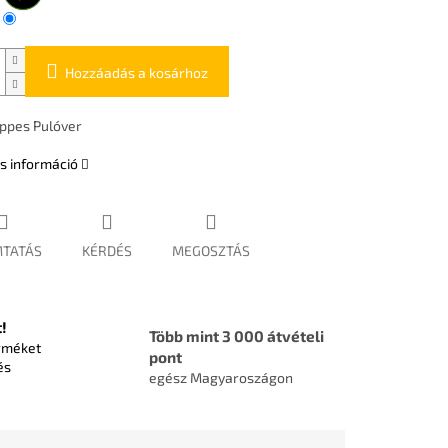
Hozzáadás a kosárhoz
ppes Pulóver
s információ
TATÁS
KÉRDÉS
MEGOSZTÁS
!
Több mint 3 000 átvételi
rméket
pont
és
egész Magyaroszágon