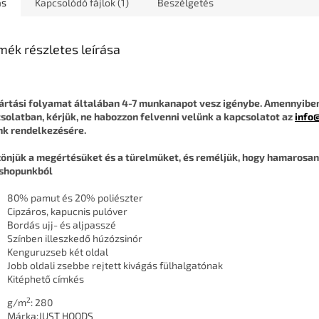
ás
Kapcsolódó fájlok (1)
Beszélgetés
mék részletes leírása
ártási folyamat általában 4-7 munkanapot vesz igénybe. Amennyibe
solatban, kérjük, ne habozzon felvenni velünk a kapcsolatot az
info
nk rendelkezésére.
önjük a megértésüket és a türelmüket, és reméljük, hogy hamarosan 
shopunkból
80% pamut és 20% poliészter
Cipzáros, kapucnis pulóver
Bordás ujj- és aljpasszé
Színben illeszkedő húzózsinór
Kenguruzseb két oldal
Jobb oldali zsebbe rejtett kivágás fülhalgatónak
Kitéphető címkés
2
g/m
:
280
Márka:
JUST HOODS