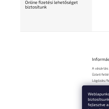
Online fizetési lehetőséget
biztosítunk
L
á
b
l
é
Informá
c
A vásárlás
Üzleti felt
Lógózás/fe
Fizetés és 
Elérhetős
Weblapunko
Vásárlási 
biztosítsun
fejlesztve a
Adatvédelm