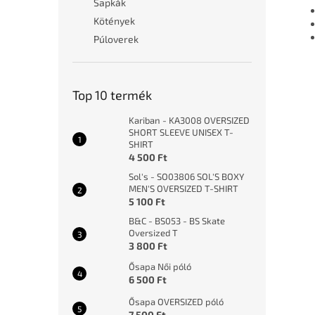
Sapkák
Kötények
Púloverek
Top 10 termék
Kariban - KA3008 OVERSIZED
SHORT SLEEVE UNISEX T-
SHIRT
4 500 Ft
Sol's - SO03806 SOL'S BOXY
MEN'S OVERSIZED T-SHIRT
5 100 Ft
B&C - BS053 - BS Skate
Oversized T
3 800 Ft
Ősapa Női póló
6 500 Ft
Ősapa OVERSIZED póló
7 500 Ft