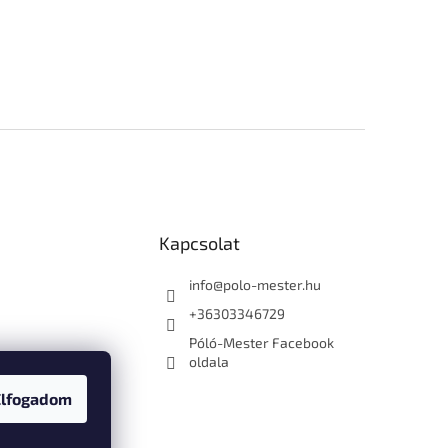
Kapcsolat
info
@
polo-mester.hu
+36303346729
Póló-Mester Facebook
oldala
Elfogadom