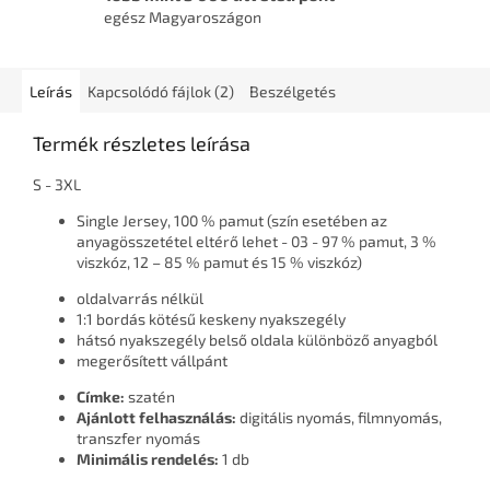
egész Magyaroszágon
Leírás
Kapcsolódó fájlok (2)
Beszélgetés
Termék részletes leírása
S - 3XL
Single Jersey, 100 % pamut (szín esetében az
anyagösszetétel eltérő lehet - 03 - 97 % pamut, 3 %
viszkóz, 12 – 85 % pamut és 15 % viszkóz)
oldalvarrás nélkül
1:1 bordás kötésű keskeny nyakszegély
hátsó nyakszegély belső oldala különböző anyagból
megerősített vállpánt
Címke:
szatén
Ajánlott felhasználás:
digitális nyomás, filmnyomás,
transzfer nyomás
Minimális rendelés:
1 db