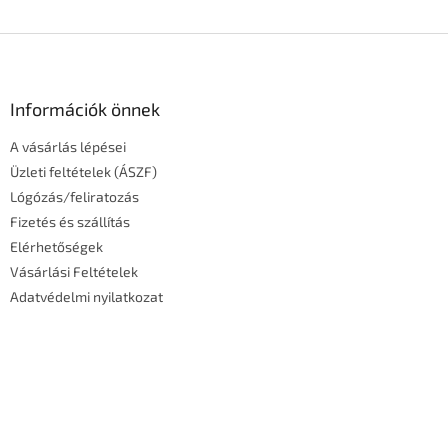
L
á
b
l
Információk önnek
é
A vásárlás lépései
c
Üzleti feltételek (ÁSZF)
Lógózás/feliratozás
Fizetés és szállítás
Elérhetőségek
Vásárlási Feltételek
Adatvédelmi nyilatkozat