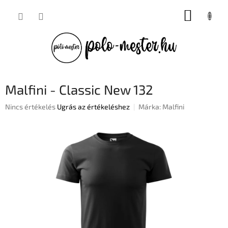
Ugrás
KOSÁR
a
fő
tartalomhoz
Malfini - Classic New 132
A
Nincs értékelés
Ugrás az értékeléshez
Márka:
Malfini
termék
átlagos
értékelése
5-
ből
0,0
csillag.