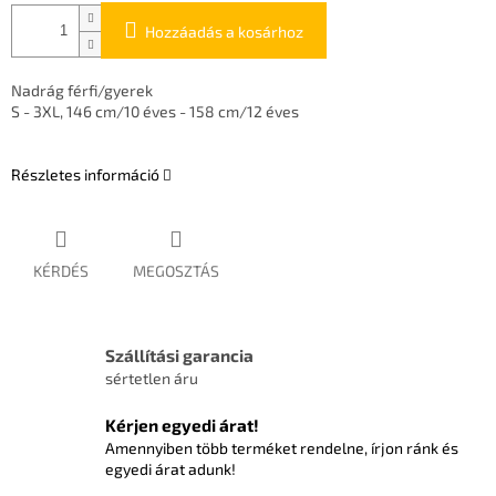
Hozzáadás a kosárhoz
Nadrág férfi/gyerek
S - 3XL, 146 cm/10 éves - 158 cm/12 éves
Részletes információ
KÉRDÉS
MEGOSZTÁS
Szállítási garancia
sértetlen áru
Kérjen egyedi árat!
Amennyiben több terméket rendelne, írjon ránk és
egyedi árat adunk!