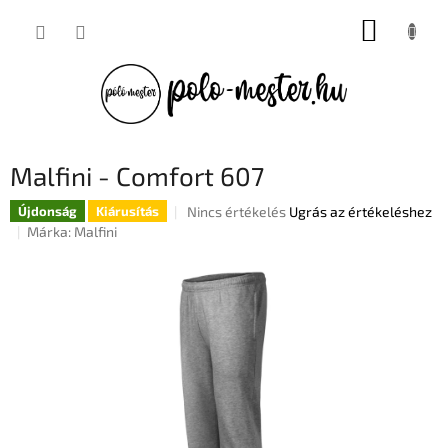
Ugrás
KOSÁR
a
fő
tartalomhoz
Malfini - Comfort 607
A
Nincs értékelés
Ugrás az értékeléshez
Újdonság
Kiárusítás
termék
Márka:
Malfini
átlagos
értékelése
5-
ből
0,0
csillag.