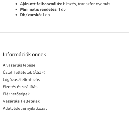
Ajánlott felhasználás:
hímzés, transzfer nyomás
Minimális rendelés:
1 db
Db/zacskó:
1 db
L
á
b
l
Információk önnek
é
A vásárlás lépései
c
Üzleti feltételek (ÁSZF)
Lógózás/feliratozás
Fizetés és szállítás
Elérhetőségek
Vásárlási Feltételek
Adatvédelmi nyilatkozat