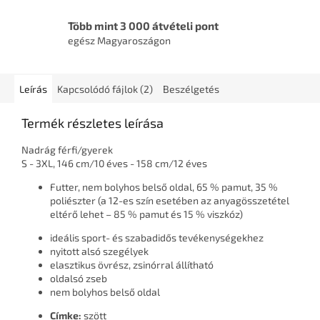
Több mint 3 000 átvételi pont
egész Magyaroszágon
Leírás
Kapcsolódó fájlok (2)
Beszélgetés
Termék részletes leírása
Nadrág férfi/gyerek
S - 3XL, 146 cm/10 éves - 158 cm/12 éves
Futter, nem bolyhos belső oldal, 65 % pamut, 35 %
poliészter (a 12-es szín esetében az anyagösszetétel
eltérő lehet – 85 % pamut és 15 % viszkóz)
ideális sport- és szabadidős tevékenységekhez
nyitott alsó szegélyek
elasztikus övrész, zsinórral állítható
oldalsó zseb
nem bolyhos belső oldal
Címke:
szött