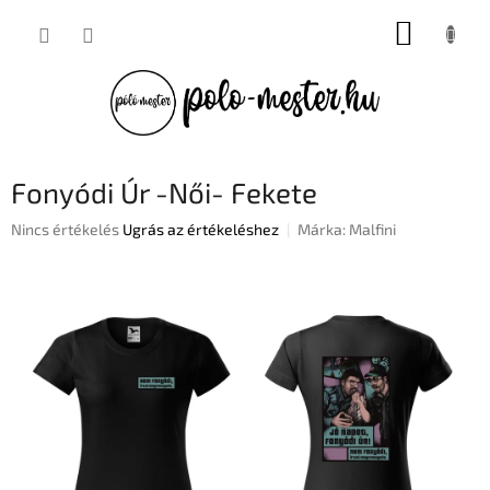
Ugrás
KOSÁR
a
fő
tartalomhoz
Fonyódi Úr -Női- Fekete
A
Nincs értékelés
Ugrás az értékeléshez
Márka:
Malfini
termék
átlagos
értékelése
5-
ből
0,0
csillag.