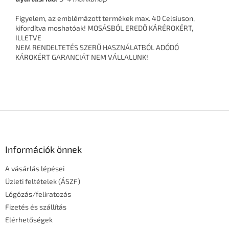
Figyelem, az emblémázott termékek max. 40 Celsiuson,
kifordítva moshatóak! MOSÁSBÓL EREDŐ KÁRÉROKÉRT,
ILLETVE
NEM RENDELTETÉS SZERŰ HASZNÁLATBÓL ADÓDÓ
KÁROKÉRT GARANCIÁT NEM VÁLLALUNK!
L
á
b
l
Információk önnek
é
A vásárlás lépései
c
Üzleti feltételek (ÁSZF)
Lógózás/feliratozás
Fizetés és szállítás
Elérhetőségek