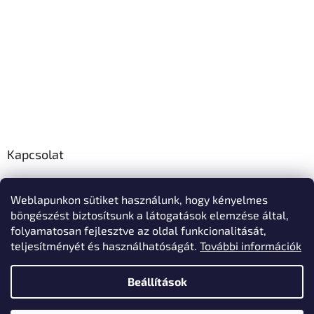
Kapcsolat
info
@
polo-mester.hu
Weblapunkon sütiket használunk, hogy kényelmes
+36303346729
böngészést biztosítsunk a látogatások elemzése által,
Póló-Mester Facebook oldala
folyamatosan fejlesztve az oldal funkcionalitását,
teljesítményét és használhatóságát.
További információk
Beállítások
Shoptet készítette