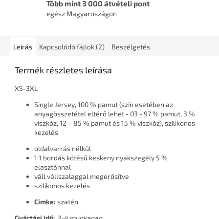
Több mint 3 000 átvételi pont
egész Magyaroszágon
Leírás
Kapcsolódó fájlok (2)
Beszélgetés
Termék részletes leírása
XS-3XL
Single Jersey, 100 % pamut (szín esetében az
anyagösszetétel eltérő lehet - 03 - 97 % pamut, 3 %
viszkóz, 12 – 85 % pamut és 15 % viszkóz), szilikonos
kezelés
oldalvarrás nélkül
1:1 bordás kötésű keskeny nyakszegély 5 %
elasztánnal
váll vállszalaggal megerősítve
szilikonos kezelés
Címke:
szatén
Gyártási idő:
3-4 munkanap