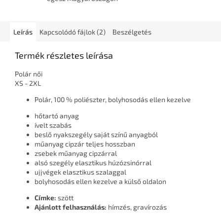
Leírás
Kapcsolódó fájlok (2)
Beszélgetés
Termék részletes leírása
Polár női
XS - 2XL
Polár, 100 % poliészter, bolyhosodás ellen kezelve
hőtartó anyag
ívelt szabás
beslő nyakszegély saját színű anyagból
műanyag cipzár teljes hosszban
zsebek műanyag cipzárral
alsó szegély elasztikus húzózsinórral
ujjvégek elasztikus szalaggal
bolyhosodás ellen kezelve a külső oldalon
Címke:
szött
Ajánlott felhasználás:
hímzés, gravírozás