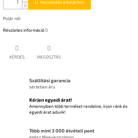
Hozzáadás a kosárhoz
Polár női
Részletes információ
KÉRDÉS
MEGOSZTÁS
Szállítási garancia
sértetlen áru
Kérjen egyedi árat!
Amennyiben több terméket rendelne, írjon ránk és
egyedi árat adunk!
Több mint 3 000 átvételi pont
egész Magyaroszágon