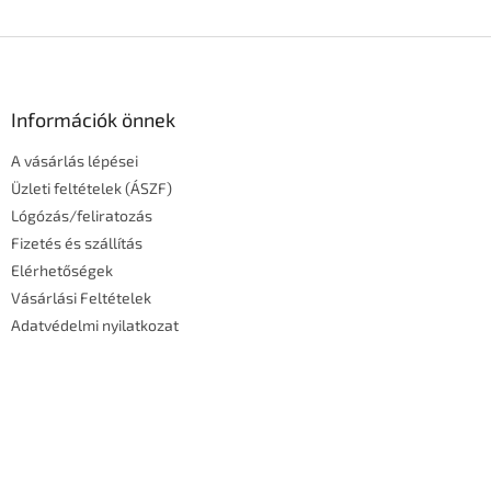
L
á
b
l
Információk önnek
é
A vásárlás lépései
c
Üzleti feltételek (ÁSZF)
Lógózás/feliratozás
Fizetés és szállítás
Elérhetőségek
Vásárlási Feltételek
Adatvédelmi nyilatkozat