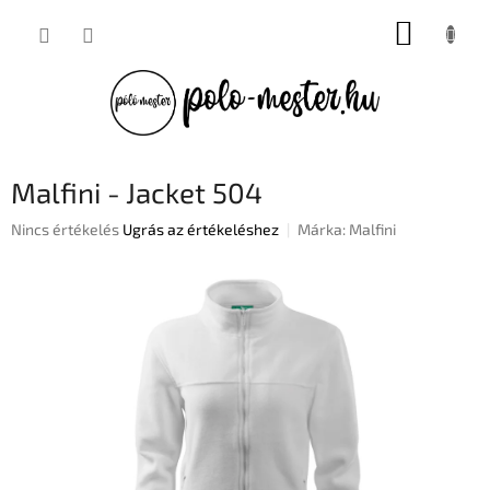
Ugrás
KOSÁR
a
fő
tartalomhoz
Malfini - Jacket 504
A
Nincs értékelés
Ugrás az értékeléshez
Márka:
Malfini
termék
átlagos
értékelése
5-
ből
0,0
csillag.