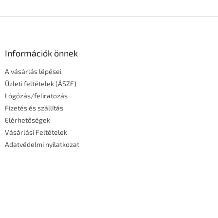
L
á
b
l
Információk önnek
é
A vásárlás lépései
c
Üzleti feltételek (ÁSZF)
Lógózás/feliratozás
Fizetés és szállítás
Elérhetőségek
Vásárlási Feltételek
Adatvédelmi nyilatkozat