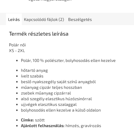
Leírás
Kapcsolódó fájlok (2)
Beszélgetés
Termék részletes leírása
Polár női
XS - 2XL
Polár, 100 % poliészter, bolyhosodás ellen kezelve
hőtartó anyag
ívelt szabás
beslő nyakszegély saját színű anyagból
műanyag cipzár teljes hosszban
zsebek műanyag cipzárral
alsó szegély elasztikus húzózsinórral
ujjvégek elasztikus szalaggal
bolyhosodás ellen kezelve a külső oldalon
Címke:
szött
Ajánlott felhasználás:
hímzés, gravírozás