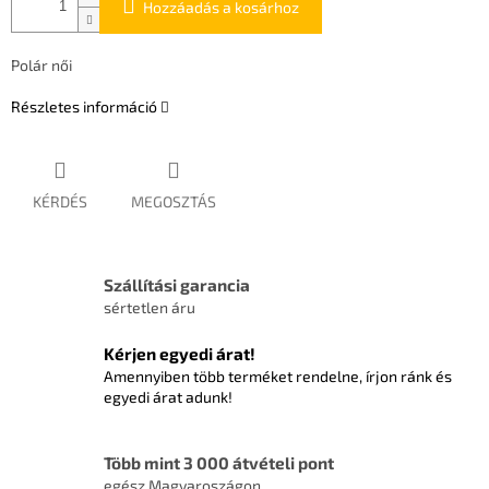
Hozzáadás a kosárhoz
Polár női
Részletes információ
KÉRDÉS
MEGOSZTÁS
Szállítási garancia
sértetlen áru
Kérjen egyedi árat!
Amennyiben több terméket rendelne, írjon ránk és
egyedi árat adunk!
Több mint 3 000 átvételi pont
egész Magyaroszágon