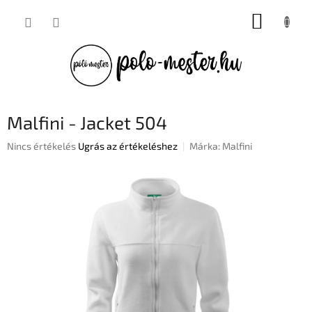
Ugrás
KOSÁR
a
fő
tartalomhoz
Malfini - Jacket 504
A
Nincs értékelés
Ugrás az értékeléshez
Márka:
Malfini
termék
átlagos
értékelése
5-
ből
0,0
csillag.