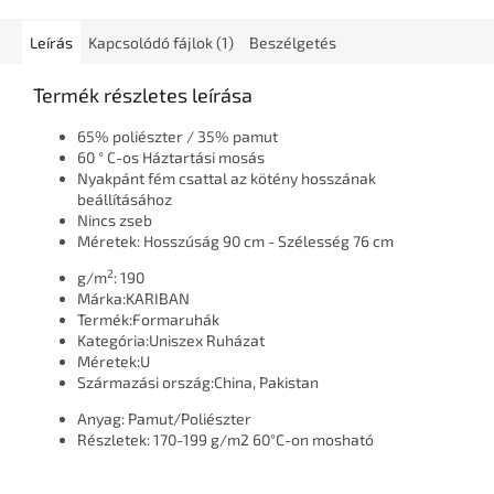
Leírás
Kapcsolódó fájlok (1)
Beszélgetés
Termék részletes leírása
65% poliészter / 35% pamut
60 ° C-os Háztartási mosás
Nyakpánt fém csattal az kötény hosszának
beállításához
Nincs zseb
Méretek: Hosszúság 90 cm - Szélesség 76 cm
2
g/m
:
190
Márka:
KARIBAN
Termék:
Formaruhák
Kategória:
Uniszex Ruházat
Méretek:
U
Származási ország:
China, Pakistan
Anyag:
Pamut/Poliészter
Részletek:
170-199 g/m2
60°C-on mosható