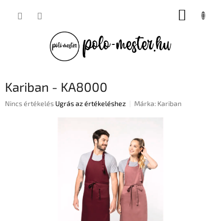
Ugrás
KOSÁR
a
fő
tartalomhoz
Kariban - KA8000
A
Nincs értékelés
Ugrás az értékeléshez
Márka:
Kariban
termék
átlagos
értékelése
5-
ből
0,0
csillag.