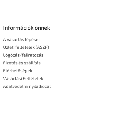
L
á
b
l
Információk önnek
é
A vásárlás lépései
c
Üzleti feltételek (ÁSZF)
Lógózás/feliratozás
Fizetés és szállítás
Elérhetőségek
Vásárlási Feltételek
Adatvédelmi nyilatkozat