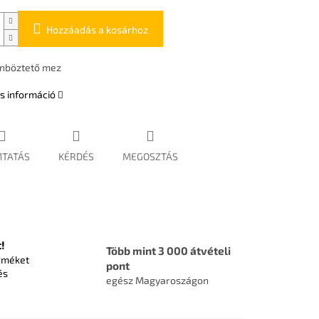
Hozzáadás a kosárhoz
nböztető mez
s információ
TATÁS
KÉRDÉS
MEGOSZTÁS
!
Több mint 3 000 átvételi
rméket
pont
és
egész Magyaroszágon