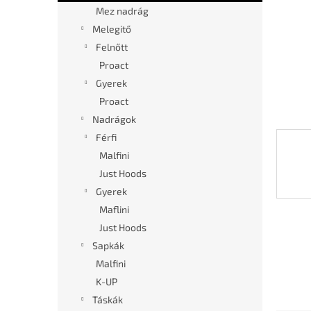
l
Mez nadrág
Melegitő
Felnőtt
Proact
Gyerek
Proact
Nadrágok
Férfi
Malfini
Just Hoods
Gyerek
Maflini
Just Hoods
Sapkák
Malfini
K-UP
Táskák