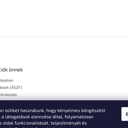
ciók önnek
 lépései
ételek (ÁSZF)
liratozás
szállítás
égek
n sütiket használunk, hogy kényelmes böngészést
Feltételek
k a látogatások elemzése által, folyamatosan
z oldal funkcionalitását, teljesítményét és
i nyilatkozat