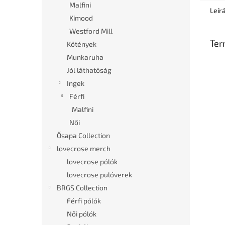
Malfini
Leír
Kimood
Westford Mill
Ter
Kötények
Munkaruha
Jól láthatóság
Ingek
Férfi
Malfini
Női
Ősapa Collection
lovecrose merch
lovecrose pólók
lovecrose pulóverek
BRGS Collection
Férfi pólók
Női pólók