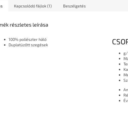
ás
Kapcsolódó fájlok (1)
Beszélgetés
mék részletes leírása
100% poliészter háló
CSO
Duplatüzőtt szegések
g
Má
Te
Ka
Mé
Sz
An
Ré
Év