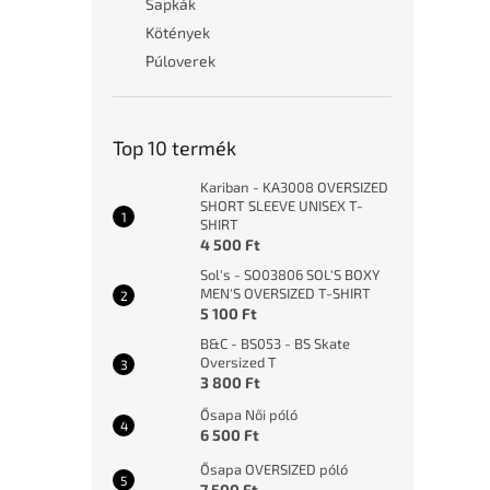
Sapkák
Kötények
Púloverek
Top 10 termék
Kariban - KA3008 OVERSIZED
SHORT SLEEVE UNISEX T-
SHIRT
4 500 Ft
Sol's - SO03806 SOL'S BOXY
MEN'S OVERSIZED T-SHIRT
5 100 Ft
B&C - BS053 - BS Skate
Oversized T
3 800 Ft
Ősapa Női póló
6 500 Ft
Ősapa OVERSIZED póló
7 500 Ft