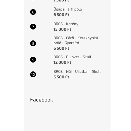
Ősapa Férfi póló
6 500 Ft
BRGS - Kötény
15 000 Ft
BRGS - Férfi - Kereknyakú
póló - Gyorsító
6 500 Ft
BRGS - Pulóver - Skull
12 000 Ft
BRGS - Női - Ujjatlan - Skull
5 500 Ft
Facebook