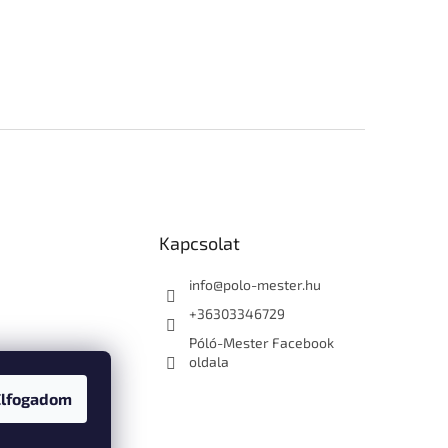
Kapcsolat
info
@
polo-mester.hu
+36303346729
Póló-Mester Facebook
oldala
Elfogadom