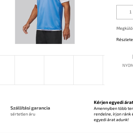
Megkülö
Részlete
NYOM
Kérjen egyedi árat
Szállítási garancia
Amennyiben több te
sértetlen áru
rendelne, írjon ránk 
egyedi árat adunk!