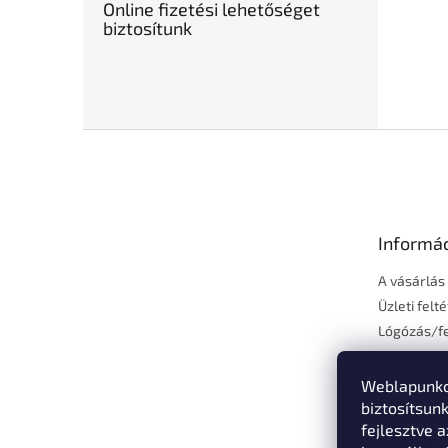
Online fizetési lehetőséget
biztosítunk
L
á
b
l
é
Informá
c
A vásárlás
Üzleti felt
Lógózás/fe
Fizetés és 
Elérhetős
Weblapunko
Vásárlási 
biztosítsun
fejlesztve a
Adatvédelm