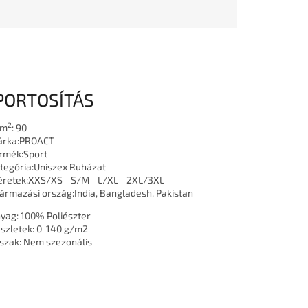
PORTOSÍTÁS
2
/m
:
90
rka:
PROACT
rmék:
Sport
tegória:
Uniszex Ruházat
retek:
XXS/XS - S/M - L/XL - 2XL/3XL
ármazási ország:
India, Bangladesh, Pakistan
yag:
100% Poliészter
szletek:
0-140 g/m2
szak:
Nem szezonális