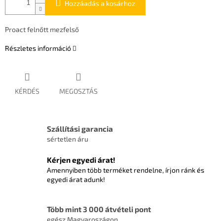
Hozzáadás a kosárhoz
Proact felnőtt mezfelső
Részletes információ
KÉRDÉS
MEGOSZTÁS
Szállítási garancia
sértetlen áru
Kérjen egyedi árat!
Amennyiben több terméket rendelne, írjon ránk és
egyedi árat adunk!
Több mint 3 000 átvételi pont
egész Magyaroszágon