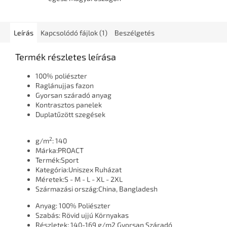
Leírás
Kapcsolódó fájlok (1)
Beszélgetés
Termék részletes leírása
100% poliészter
Raglánujjas fazon
Gyorsan száradó anyag
Kontrasztos panelek
Duplatűzött szegések
2
g/m
:
140
Márka:
PROACT
Termék:
Sport
Kategória:
Uniszex Ruházat
Méretek:
S - M - L - XL - 2XL
Származási ország:
China, Bangladesh
Anyag:
100% Poliészter
Szabás:
Rövid ujjú
Környakas
Részletek:
140-169 g/m2
Gyorsan Száradó