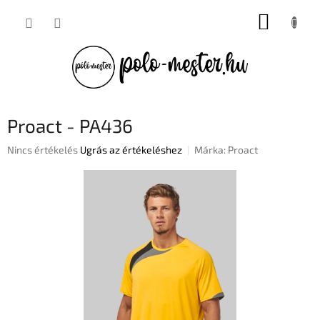
Ugrás
KOSÁR
a
fő
tartalomhoz
Proact - PA436
A
Nincs értékelés
Ugrás az értékeléshez
Márka:
Proact
termék
átlagos
értékelése
5-
ből
0,0
csillag.