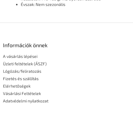
Évszak:
Nem szezonális
L
á
b
l
Információk önnek
é
A vásárlás lépései
c
Üzleti feltételek (ÁSZF)
Lógózás/feliratozás
Fizetés és szállítás
Elérhetőségek
Vásárlási Feltételek
Adatvédelmi nyilatkozat