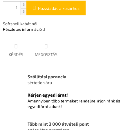
Hozzáadás a kosárhoz
Softshell kabát női
Részletes információ
KÉRDÉS
MEGOSZTÁS
Szállítási garancia
sértetlen áru
Kérjen egyedi árat!
Amennyiben több terméket rendelne, írjon ránk és
egyedi árat adunk!
Több mint 3 000 átvételi pont
egész Magyaroszágon