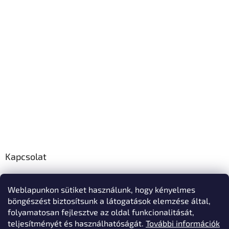
Kapcsolat
info
@
polo-mester.hu
Weblapunkon sütiket használunk, hogy kényelmes
+36303346729
böngészést biztosítsunk a látogatások elemzése által,
Póló-Mester Facebook oldala
folyamatosan fejlesztve az oldal funkcionalitását,
teljesítményét és használhatóságát.
További információk