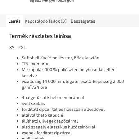
Leírás
Kapcsolódó fájlok (3)
Beszélgetés
Termék részletes leírása
XS - 2XL
Softshell: 94 % poliészter, 6 % elasztán
TPU membrán
Mikropolár: 100 % poliészter, bolyhosodás ellen
kezelve
vízállóság 14 000 mm, légáteresztő-képesség 2 000
g/m²/24 óra
3-régetű softshell membránnal
ívelt szabás
fordított cipzár teljes hosszban állvédővel
eltávolítható kapucni
állítható ujjvégek tépőzárral
alsó szegély elasztikus húzózsinórral
zsebek fordított cipzárral
mellzsebek