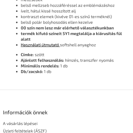
belső mellzseb hozzáféréssel az emblémázáshoz
ívelt, hátul kissé hosszított alj
kontraszt elemek (kivéve 01-es színű terméknél)
belső polár bolyhosodás ellen kezelve
00 szín nem lesz már elérhető választékunkban
termék kifutó színeit 5Y1 megtalálja a kiárusítás fül
alatt
Használati útmutató
softshell anyaghoz
Címke:
szött
Ajánlott felhasználás:
hímzés, transzfer nyomás
Minimális rendelés:
1 db
Db/zacskó:
1 db
L
á
b
l
Információk önnek
é
A vásárlás lépései
c
Üzleti feltételek (ÁSZF)