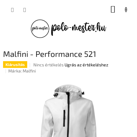
Ugrás
KOSÁR
a
fő
tartalomhoz
Malfini - Performance 521
A
Nincs értékelés
Ugrás az értékeléshez
Kiárusítás
termék
Márka:
Malfini
átlagos
értékelése
5-
ből
0,0
csillag.