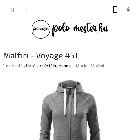
Ugrás
KOSÁR
a
fő
tartalomhoz
Malfini - Voyage 451
A
1 értékelés
Ugrás az értékeléshez
Márka:
Malfini
termék
átlagos
értékelése
5-
ből
5,0
csillag.