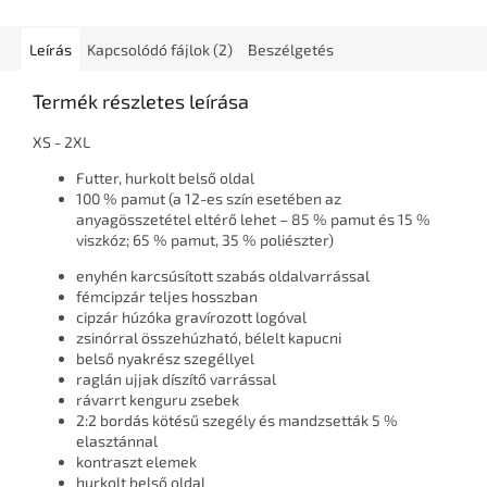
Leírás
Kapcsolódó fájlok (2)
Beszélgetés
Termék részletes leírása
XS - 2XL
Futter, hurkolt belső oldal
100 % pamut (a 12-es szín esetében az
anyagösszetétel eltérő lehet – 85 % pamut és 15 %
viszkóz; 65 % pamut, 35 % poliészter)
enyhén karcsúsított szabás oldalvarrással
fémcipzár teljes hosszban
cipzár húzóka gravírozott logóval
zsinórral összehúzható, bélelt kapucni
belső nyakrész szegéllyel
raglán ujjak díszítő varrással
rávarrt kenguru zsebek
2:2 bordás kötésű szegély és mandzsetták 5 %
elasztánnal
kontraszt elemek
hurkolt belső oldal