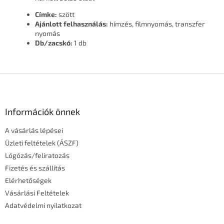
Címke:
szött
Ajánlott felhasználás:
hímzés, filmnyomás, transzfer
nyomás
Db/zacskó:
1 db
L
á
b
l
Információk önnek
é
A vásárlás lépései
c
Üzleti feltételek (ÁSZF)
Lógózás/feliratozás
Fizetés és szállítás
Elérhetőségek
Vásárlási Feltételek
Adatvédelmi nyilatkozat