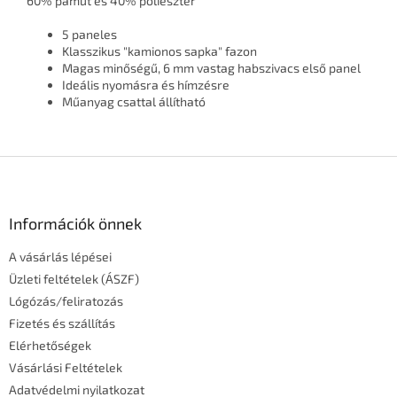
60% pamut és 40% poliészter
5 paneles
Klasszikus "kamionos sapka" fazon
Magas minőségű, 6 mm vastag habszivacs első panel
Ideális nyomásra és hímzésre
Műanyag csattal állítható
L
á
b
l
Információk önnek
é
A vásárlás lépései
c
Üzleti feltételek (ÁSZF)
Lógózás/feliratozás
Fizetés és szállítás
Elérhetőségek
Vásárlási Feltételek
Adatvédelmi nyilatkozat