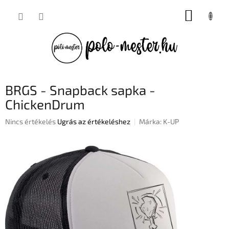
Ugrás
KOSÁR
a
fő
tartalomhoz
BRGS - Snapback sapka -
ChickenDrum
A
Nincs értékelés
Ugrás az értékeléshez
Márka:
K-UP
termék
átlagos
értékelése
5-
ből
0,0
csillag.