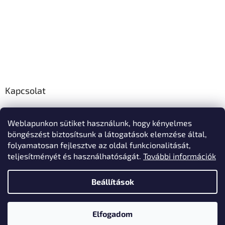
Kapcsolat
info
@
polo-mester.hu
Weblapunkon sütiket használunk, hogy kényelmes
+36303346729
böngészést biztosítsunk a látogatások elemzése által,
Póló-Mester Facebook oldala
folyamatosan fejlesztve az oldal funkcionalitását,
teljesítményét és használhatóságát.
További információk
Beállítások
Shoptet készítette
Elfogadom
Copyright 2026
Póló-Mester
. Minden jog fenntartva.