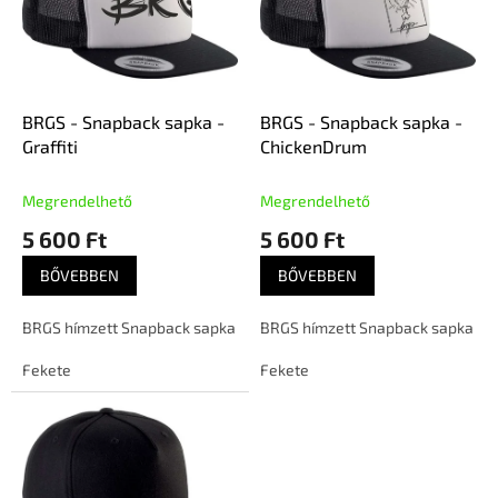
m
k
é
r
k
e
e
n
k
d
l
e
BRGS - Snapback sapka -
BRGS - Snapback sapka -
i
z
Graffiti
ChickenDrum
s
é
t
s
Megrendelhető
Megrendelhető
á
e
5 600 Ft
5 600 Ft
j
a
BŐVEBBEN
BŐVEBBEN
BRGS hímzett Snapback sapka
BRGS hímzett Snapback sapka
Fekete
Fekete