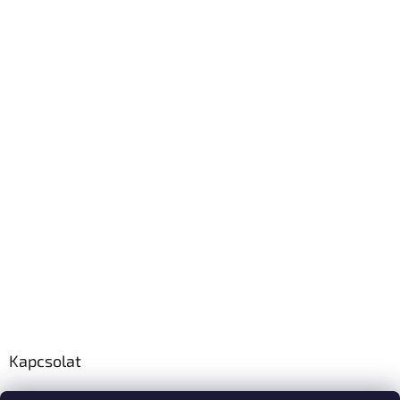
Kapcsolat
info
@
polo-mester.hu