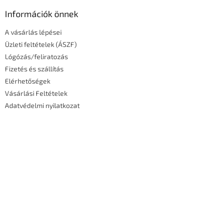
b
i
l
Információk önnek
r
é
á
A vásárlás lépései
c
n
y
Üzleti feltételek (ÁSZF)
í
Lógózás/feliratozás
t
Fizetés és szállítás
á
Elérhetőségek
s
e
Vásárlási Feltételek
l
Adatvédelmi nyilatkozat
e
m
e
i