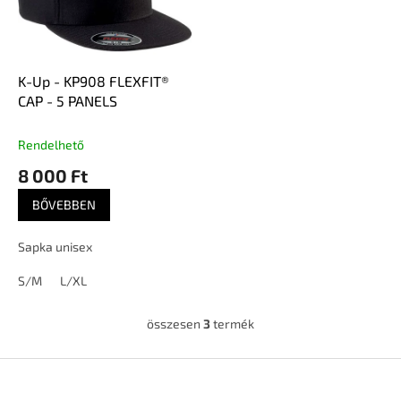
K-Up - KP908 FLEXFIT®
CAP - 5 PANELS
Rendelhető
8 000 Ft
BŐVEBBEN
Sapka unisex
S/M
L/XL
összesen
3
termék
L
i
s
L
t
á
a